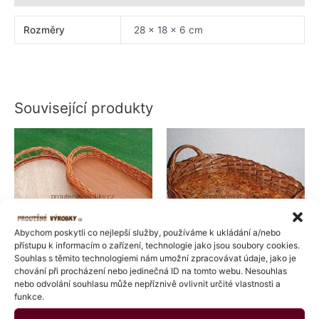
Rozměry
28 × 18 × 6 cm
Související produkty
Rozpětí
Tento
cen:
produkt
289 Kč
má
až
313 Kč
více
variant.
Možnosti
lze
Abychom poskytli co nejlepší služby, používáme k ukládání a/nebo
vybrat
přístupu k informacím o zařízení, technologie jako jsou soubory cookies.
Souhlas s těmito technologiemi nám umožní zpracovávat údaje, jako je
na
chování při procházení nebo jedinečná ID na tomto webu. Nesouhlas
stránce
Ošatky
Ošatky
nebo odvolání souhlasu může nepříznivě ovlivnit určité vlastnosti a
produktu
Tác ovál
Tác s oušky lakovaný
funkce.