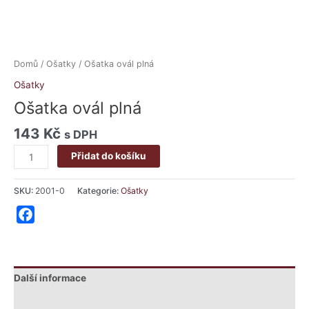
Domů
/
Ošatky
/ Ošatka ovál plná
Ošatky
Ošatka ovál plná
143
Kč
s DPH
Přidat do košíku
SKU:
2001-0
Kategorie:
Ošatky
Facebook
Další informace
Hodnocení (0)