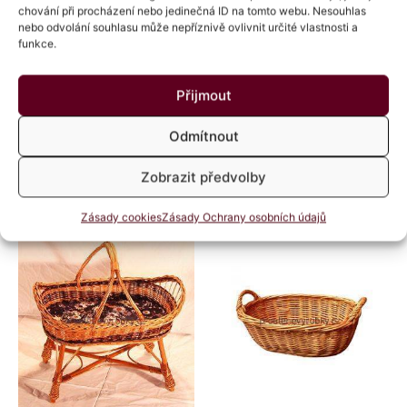
Možnosti
Možnosti
chování při procházení nebo jedinečná ID na tomto webu. Nesouhlas
lze
lze
nebo odvolání souhlasu může nepříznivě ovlivnit určité vlastnosti a
funkce.
vybrat
vybrat
na
na
stránce
stránce
Ošatky
Ošatky
Přijmout
produktu
produktu
Miska kulatá
Tác se sklápějícími rukojeťmi
Odmítnout
Hodnocení
Hodnocení
143
Kč
–
176
Kč
420
Kč
–
550
Kč
s DPH
s DPH
0
0
z
z
Zobrazit předvolby
5
5
Výběr možností
Výběr možností
Zásady cookies
Zásady Ochrany osobních údajů