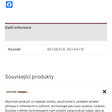
Facebook
Další informace
Hodnocení (0)
Rozměr
45×28,5×9, 50x34x10
Související produkty
Rozpětí
Rozpětí
Tento
Tento
cen:
cen:
produkt
produkt
143 Kč
420 Kč
má
má
až
až
176 Kč
550 Kč
Abychom poskytli co nejlepší služby, používáme k ukládání a/nebo
více
více
přístupu k informacím o zařízení, technologie jako jsou soubory cookies.
variant.
variant.
Souhlas s těmito technologiemi nám umožní zpracovávat údaje, jako je