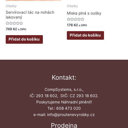
Ošatky
Ošatky
Servírovací tác na nohách
Miska plná s oušky
lakovaný
Hodnocení
176
Kč
s DPH
0
Hodnocení
749
Kč
s DPH
z
0
5
z
Přidat do košíku
5
Přidat do košíku
Kontakt:
CompSystems, s.r.o.,
IČ: 293 18 602, DIČ: CZ 293 18 602.
Poskytujeme Náhradní plnění!!
Tel.: 608 473 020
e-mail: info@proutenevyrobky.cz
Prodejna