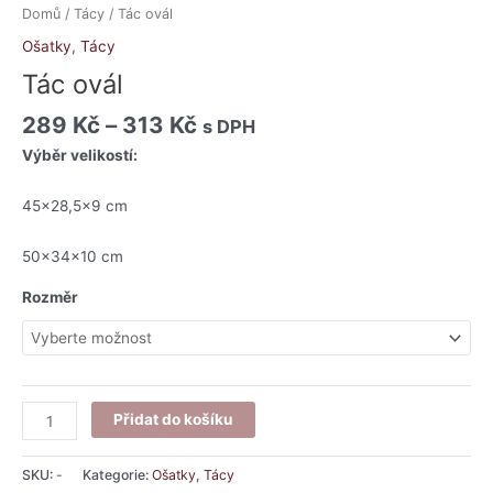
Domů
/
Tácy
/ Tác ovál
Ošatky
,
Tácy
Tác ovál
289
Kč
–
313
Kč
s DPH
Výběr velikostí:
45×28,5×9 cm
50x34x10 cm
Rozměr
Přidat do košíku
SKU:
-
Kategorie:
Ošatky
,
Tácy