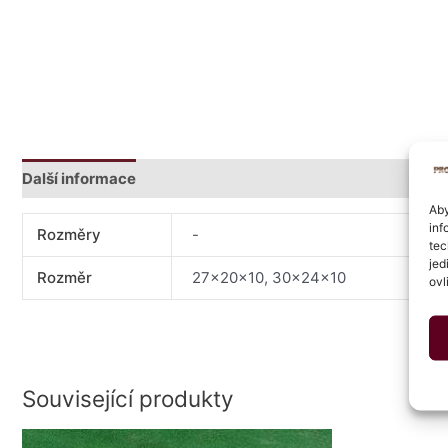
Další informace
Hodnocení (0)
Aby
inf
Rozměry
-
tec
jed
Rozměr
27x20x10, 30x24x10
ovl
Související produkty
Rozpětí
Tento