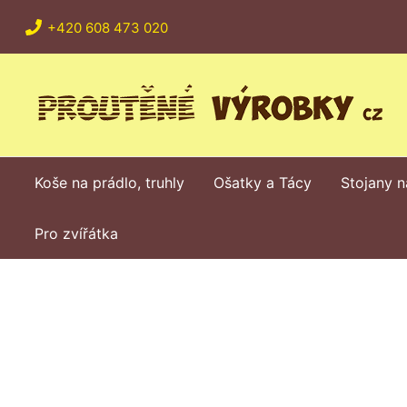
Přeskočit
+420 608 473 020
na
obsah
Koše na prádlo, truhly
Ošatky a Tácy
Stojany n
Pro zvířátka