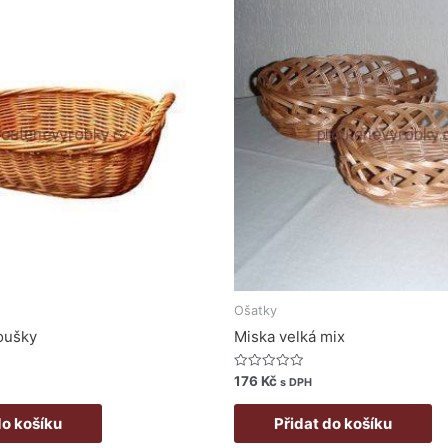
Ošatky
 oušky
Miska velká mix
Hodnocení
176
Kč
s DPH
0
z
5
do košíku
Přidat do košíku