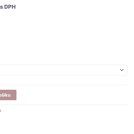
176 Kč
s DPH
ošíku
y