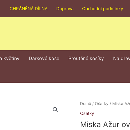
CHRÁNĚNÁ DÍLNA
Doprava
Obchodní podmínky
a květiny
Dárkové koše
Proutěné košíky
Na dře
Miska
Domů
/
Ošatky
/ Miska Až
Ažur
Ošatky
ovál
Miska Ažur ov
množství