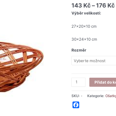
143
Kč
–
176
Kč
Výběr velikostí:
27x20x10 cm
30x24x10 cm
Rozměr
Přidat do k
SKU:
-
Kategorie:
Ošatk
Facebook