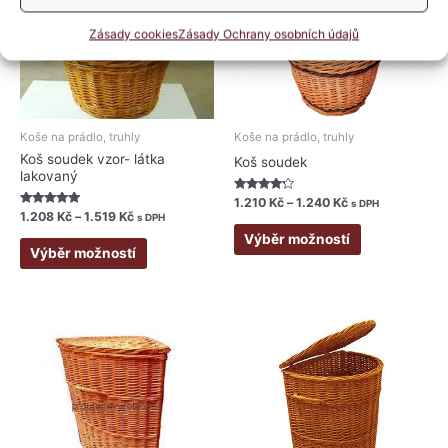
více
více
variant.
variant.
Zásady cookies
Zásady Ochrany osobních údajů
Možnosti
Možnosti
lze
lze
vybrat
vybrat
na
na
stránce
stránce
Koše na prádlo, truhly
Koše na prádlo, truhly
produktu
produktu
Koš soudek vzor- látka
Koš soudek
lakovaný
Hodnocení
1.210
Kč
–
1.240
Kč
s DPH
4.00
Hodnocení
1.208
Kč
–
1.519
Kč
s DPH
z 5
5.00
z 5
Výběr možností
Výběr možností