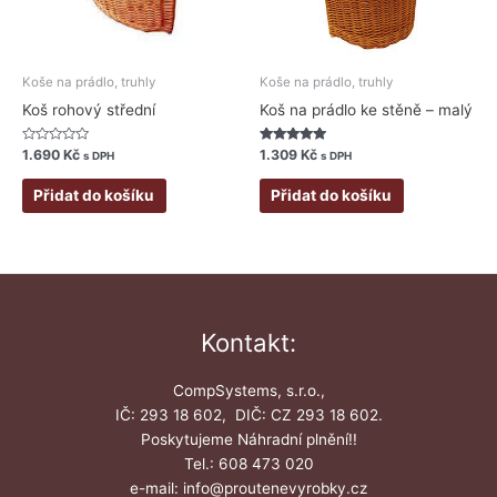
Koše na prádlo, truhly
Koše na prádlo, truhly
Koš rohový střední
Koš na prádlo ke stěně – malý
Hodnocení
Hodnocení
1.690
Kč
1.309
Kč
s DPH
s DPH
0
5.00
z
z 5
5
Přidat do košíku
Přidat do košíku
Kontakt:
CompSystems, s.r.o.,
IČ: 293 18 602, DIČ: CZ 293 18 602.
Poskytujeme Náhradní plnění!!
Tel.: 608 473 020
e-mail: info@proutenevyrobky.cz