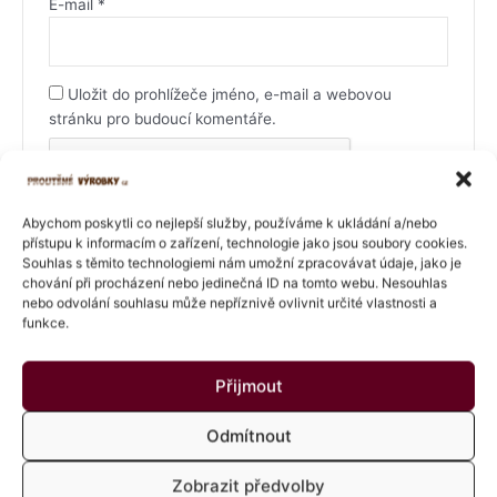
E-mail
*
Uložit do prohlížeče jméno, e-mail a webovou
stránku pro budoucí komentáře.
Abychom poskytli co nejlepší služby, používáme k ukládání a/nebo
přístupu k informacím o zařízení, technologie jako jsou soubory cookies.
Souhlas s těmito technologiemi nám umožní zpracovávat údaje, jako je
chování při procházení nebo jedinečná ID na tomto webu. Nesouhlas
nebo odvolání souhlasu může nepříznivě ovlivnit určité vlastnosti a
funkce.
Související produkty
Přijmout
Rozpětí
Rozpětí
Tento
Tento
Odmítnout
cen:
cen:
produkt
produkt
1.208 Kč
1.210 Kč
má
má
až
až
Zobrazit předvolby
1.519 Kč
1.240 Kč