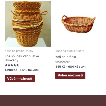
Rozpětí
Rozpětí
Tento
Tento
cen:
cen:
produkt
produkt
1.208 Kč
845 Kč
má
má
až
až
1.519 Kč
984 Kč
více
více
variant.
variant.
Možnosti
Možnosti
lze
lze
vybrat
vybrat
na
na
stránce
stránce
Koše na prádlo, truhly
Koše na prádlo, truhly
produktu
produktu
Koš soudek vzor- látka
Koš na prádlo
lakovaný
Hodnocení
845
Kč
–
984
Kč
s DPH
0
Hodnocení
1.208
Kč
–
1.519
Kč
s DPH
z
5.00
5
z 5
Výběr možností
Výběr možností