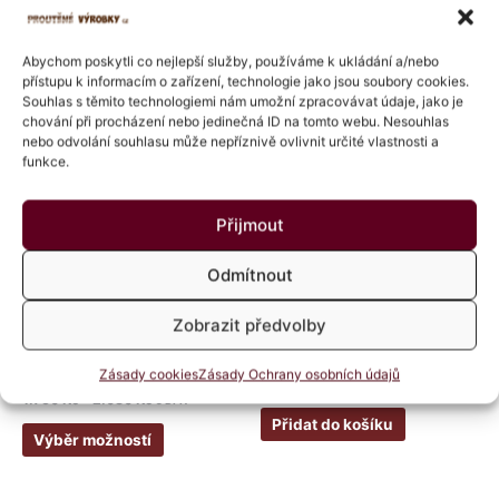
Související produkty
Abychom poskytli co nejlepší služby, používáme k ukládání a/nebo
přístupu k informacím o zařízení, technologie jako jsou soubory cookies.
Rozpětí
Tento
cen:
Souhlas s těmito technologiemi nám umožní zpracovávat údaje, jako je
produkt
1.750 Kč
chování při procházení nebo jedinečná ID na tomto webu. Nesouhlas
má
až
nebo odvolání souhlasu může nepříznivě ovlivnit určité vlastnosti a
2.080 Kč
více
funkce.
variant.
Možnosti
Přijmout
lze
vybrat
Odmítnout
na
stránce
Koše na prádlo, truhly
Koše na prádlo, truhly
Zobrazit předvolby
produktu
Koš na prádlo hranatý lak
Koš na prádlo ke stěně – malý
látka
Zásady cookies
Zásady Ochrany osobních údajů
Hodnocení
1.309
Kč
s DPH
5.00
Hodnocení
1.750
Kč
–
2.080
Kč
s DPH
z 5
0
z
Přidat do košíku
5
Výběr možností