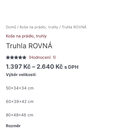
Domů
/
Koše na prádlo, truhly
/ Truhla ROVNÁ
Koše na prádlo, truhly
Truhla ROVNÁ
(Hodnocení:
1
)
Hodnoceno
1
1.397
Kč
–
2.640
Kč
s DPH
5.00
z 5 na
základě
Výběr velikostí:
hodnocení
zákazníka
50x34x34 cm
60x39x42 cm
80x48x46 cm
Rozměr