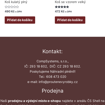
Koš kulatý plný
Koš se vzorem velký
Hodnocení
Hodnocení
490
Kč
472
Kč
s DPH
s DPH
0
5.00
z
z 5
5
Přidat do košíku
Přidat do košíku
Kontakt:
CompSystems, s.r.o.,
IČ: 293 18 602, DIČ: CZ 293 18 602.
Poskytujeme Náhradní plnění!!
Tel.: 608 473 020
e-mail: info@proutenevyrobky.cz
Prodejna
Naši
prodejnu a výdejní místo e-shopu
najdete v areálu ČS Shell na