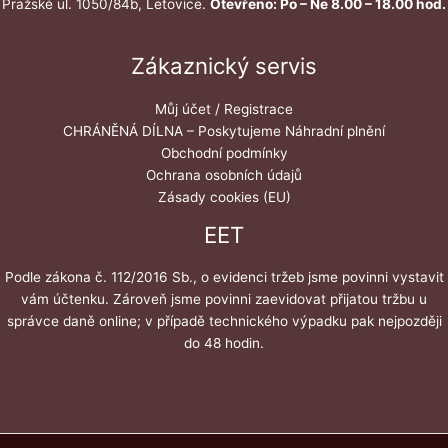
Pražské ul. 1050/84b, Letovice.
Otevřeno: Po – Ne 8.00 – 18.00 hod.
Zákaznický servis
Můj účet / Registrace
CHRÁNĚNÁ DÍLNA – Poskytujeme Náhradní plnění
Obchodní podmínky
Ochrana osobních údajů
Zásady cookies (EU)
EET
Podle zákona č. 112/2016 Sb., o evidenci tržeb jsme povinni vystavit
vám účtenku. Zároveň jsme povinni zaevidovat přijatou tržbu u
správce daně online; v případě technického výpadku pak nejpozději
do 48 hodin.