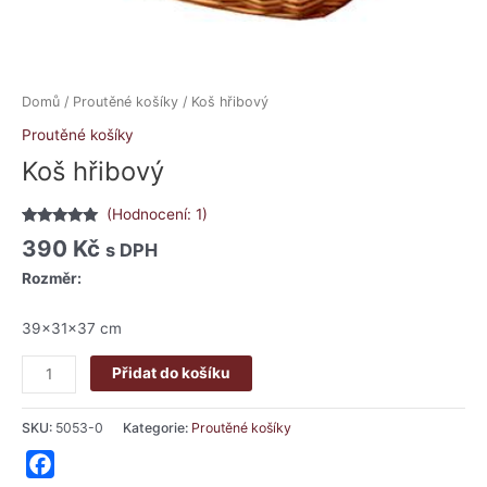
Domů
/
Proutěné košíky
/ Koš hřibový
Proutěné košíky
Koš hřibový
(Hodnocení:
1
)
Hodnoceno
1
390
Kč
s DPH
5.00
z 5 na
základě
Rozměr:
hodnocení
zákazníka
39x31x37 cm
Přidat do košíku
SKU:
5053-0
Kategorie:
Proutěné košíky
Facebook