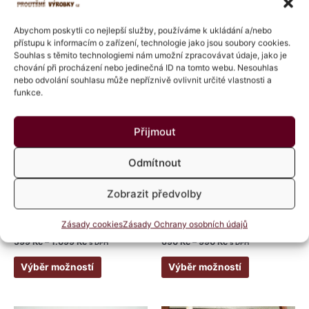
Související produkty
Abychom poskytli co nejlepší služby, používáme k ukládání a/nebo
přístupu k informacím o zařízení, technologie jako jsou soubory cookies.
Rozpětí
Rozpětí
Souhlas s těmito technologiemi nám umožní zpracovávat údaje, jako je
Tento
Tento
cen:
cen:
chování při procházení nebo jedinečná ID na tomto webu. Nesouhlas
produkt
produkt
599 Kč
690 Kč
nebo odvolání souhlasu může nepříznivě ovlivnit určité vlastnosti a
má
má
až
až
funkce.
1.099 Kč
990 Kč
více
více
variant.
variant.
Přijmout
Možnosti
Možnosti
lze
lze
Odmítnout
vybrat
vybrat
na
na
Zobrazit předvolby
stránce
stránce
Hospodářské
Hospodářské
produktu
produktu
Koš bramborový s jutou
Koš bramborový světlý
Zásady cookies
Zásady Ochrany osobních údajů
Hodnocení
Hodnocení
599
Kč
–
1.099
Kč
690
Kč
–
990
Kč
s DPH
s DPH
0
5.00
z
z 5
5
Výběr možností
Výběr možností