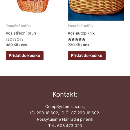
Proutěné košíky
Proutěné košíky
Koš střední pruh
Koš autopiknik
Hodnocení
Hodnocení
389
Kč
720
Kč
s DPH
s DPH
0
5.00
z
z 5
5
Přidat do košíku
Přidat do košíku
Kontakt:
CompSystems, s.r.o.,
IČ: 293 18 602, DIČ: CZ 293 18 602.
Poskytujeme Náhradní plnění!!
Tel.: 608 473 020