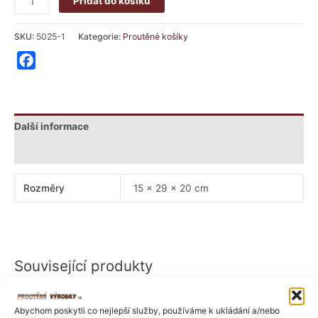
Přidat do košíku
SKU:
5025-1
Kategorie:
Proutěné košíky
Facebook
Další informace
Hodnocení (1)
Rozměry
15 × 29 × 20 cm
Související produkty
Rozpětí
Tento
cen:
produkt
Abychom poskytli co nejlepší služby, používáme k ukládání a/nebo
176 Kč