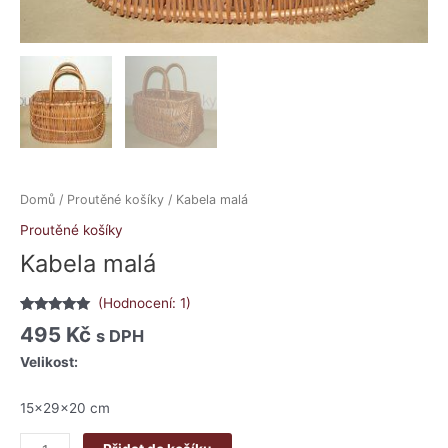
Domů
/
Proutěné košíky
/ Kabela malá
Proutěné košíky
Kabela malá
(Hodnocení:
1
)
Hodnoceno
1
495
Kč
s DPH
5.00
z 5 na
základě
Velikost:
hodnocení
zákazníka
15x29x20 cm