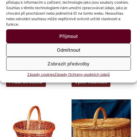
přístupu k informacím o zařízení, technologie jako jsou soubory cookies.
má
až
286 Kč
Souhlas s těmito technologiemi nám umožní zpracovávat údaje, jako je
více
chování při procházení nebo jedinečná ID na tomto webu. Nesouhlas
variant.
nebo odvolání souhlasu může nepříznivě ovlivnit určité vlastnosti a
Možnosti
funkce.
lze
Přijmout
vybrat
na
Odmítnout
stránce
Proutěné košíky
Proutěné košíky
produktu
Koš selský tmavý
Koš kulatý
Zobrazit předvolby
Hodnocení
Hodnocení
362
Kč
176
Kč
–
286
Kč
s DPH
s DPH
0
0
Zásady cookies
Zásady Ochrany osobních údajů
z
z
5
5
Přidat do košíku
Výběr možností