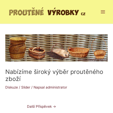
Přeskočit
Post
Main
na
navigation
Menu
obsah
Nabízíme široký výběr proutěného
zboží
Diskuze
/
Slider
/ Napsal
administrator
Další Příspěvek
→