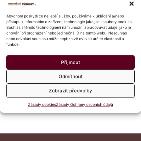
Abychom poskytli co nejlepší služby, používáme k ukládání a/nebo
Web
přístupu k informacím o zařízení, technologie jako jsou soubory cookies.
Souhlas s těmito technologiemi nám umožní zpracovávat údaje, jako je
stránky
chování při procházení nebo jedinečná ID na tomto webu. Nesouhlas
nebo odvolání souhlasu může nepříznivě ovlivnit určité vlastnosti a
funkce.
Uložit do prohlížeče jméno, e-mail a webovou stránku
pro budoucí komentáře.
Přijmout
Odmítnout
Zobrazit předvolby
Zásady cookies
Zásady Ochrany osobních údajů