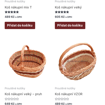
Proutěné košíky
Proutěné košíky
Koš nákupní mix T
Koš nákupní velký
Hodnocení
Hodnocení
489
Kč
605
Kč
s DPH
s DPH
5.00
5.00
z 5
z 5
Přidat do košíku
Přidat do košíku
Proutěné košíky
Proutěné košíky
Koš nákupní velký – pruh
Koš nákupní VZOR
Hodnocení
Hodnocení
649
Kč
489
Kč
s DPH
s DPH