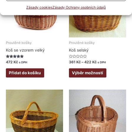
422 Kč
více
Zásady cookies
Zásady Ochrany osobních údajů
variant.
Možnosti
lze
vybrat
na
stránce
Proutěné košíky
Proutěné košíky
produktu
Koš se vzorem velký
Koš selský
Hodnocení
Hodnocení
472
Kč
361
Kč
–
422
Kč
s DPH
s DPH
5.00
0
z 5
z
5
Přidat do košíku
Výběr možností