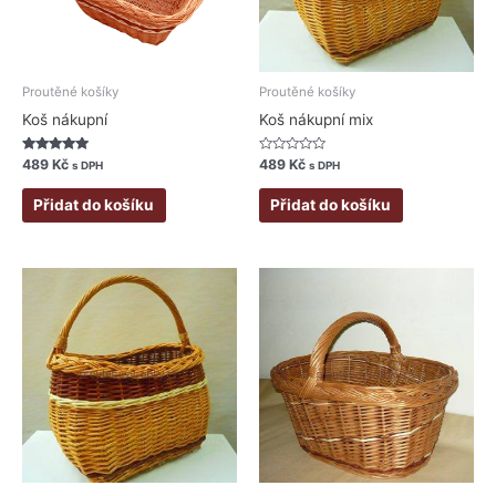
Proutěné košíky
Proutěné košíky
Koš nákupní
Koš nákupní mix
Hodnocení
Hodnocení
489
Kč
489
Kč
s DPH
s DPH
5.00
0
z 5
z
5
Přidat do košíku
Přidat do košíku