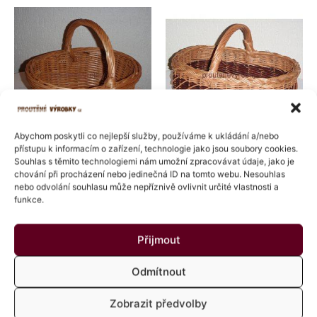
Abychom poskytli co nejlepší služby, používáme k ukládání a/nebo
přístupu k informacím o zařízení, technologie jako jsou soubory cookies.
Proutěné košíky
Proutěné košíky
Souhlas s těmito technologiemi nám umožní zpracovávat údaje, jako je
chování při procházení nebo jedinečná ID na tomto webu. Nesouhlas
Koš ovál mix
Koš se vzorem mix373
nebo odvolání souhlasu může nepříznivě ovlivnit určité vlastnosti a
funkce.
Hodnocení
Hodnocení
352
Kč
410
Kč
s DPH
s DPH
0
0
z
z
5
5
Přidat do košíku
Přidat do košíku
Přijmout
Odmítnout
Rozpětí
Tento
cen:
produkt
361 Kč
Zobrazit předvolby
má
až