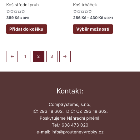
produktu
Koš střední pruh
Koš trháček
Hodnocení
Hodnocení
389
Kč
286
Kč
–
430
Kč
s DPH
s DPH
0
0
z
z
5
5
Přidat do košíku
Výběr možností
←
1
2
3
→
Kontakt:
CompSystems, s.r.o.,
IČ: 293 18 602, DIČ: CZ 293 18 602.
Poskytujeme Náhradní plnění!!
Tel.: 608 473 020
e-mail: info@proutenevyrobky.cz