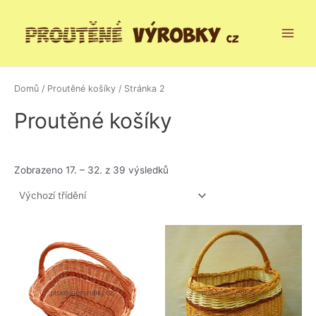
Přeskočit
Main
na
Menu
obsah
Domů
/
Proutěné košíky
/ Stránka 2
Proutěné košíky
Zobrazeno 17. – 32. z 39 výsledků