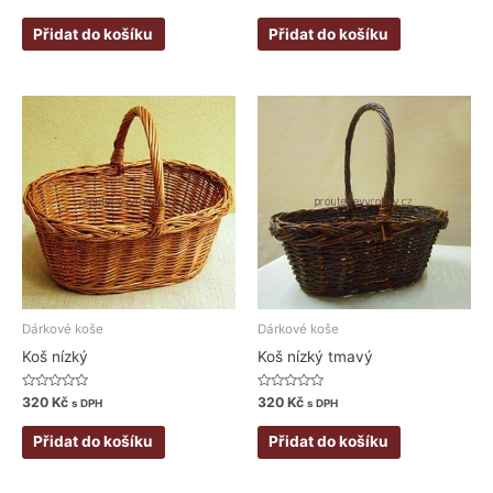
0
0
z
z
5
5
Přidat do košíku
Přidat do košíku
Dárkové koše
Dárkové koše
Koš nízký
Koš nízký tmavý
Hodnocení
Hodnocení
320
Kč
320
Kč
s DPH
s DPH
0
0
z
z
5
5
Přidat do košíku
Přidat do košíku