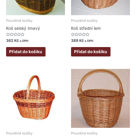
Proutěné košíky
Proutěné košíky
Koš selský tmavý
Koš střední lem
Hodnocení
Hodnocení
362
Kč
389
Kč
s DPH
s DPH
0
0
z
z
5
5
Přidat do košíku
Přidat do košíku
Rozpětí
Tento
cen:
produkt
286 Kč
má
až
430 Kč
více
variant.
Možnosti
lze
vybrat
na
stránce
Proutěné košíky
Proutěné košíky